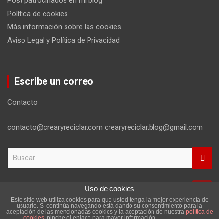
Post patrocinados en mi blog
Política de cookies
Más información sobre las cookies
Aviso Legal y Política de Privacidad
Escribe un correo
Contacto
contacto@crearyreciclar.com crearyreciclar.blog@gmail.com
B
u
s
c
Uso de cookies
a
Este sitio web utiliza cookies para que usted tenga la mejor experiencia de
r
Copyright ©2026
Aviso Legal y Política de Privacidad
usuario. Si continúa navegando está dando su consentimiento para la
aceptación de las mencionadas cookies y la aceptación de nuestra
política de
Tema por:
Theme Horse
Funciona gracias a:
WordPress
cookies
, pinche el enlace para mayor información.