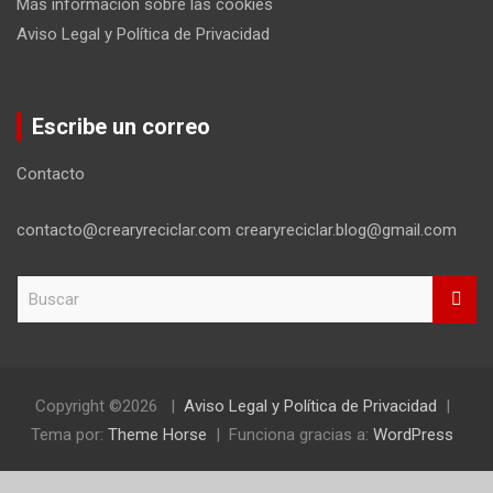
Más información sobre las cookies
Aviso Legal y Política de Privacidad
Escribe un correo
Contacto
contacto@crearyreciclar.com crearyreciclar.blog@gmail.com
B
u
s
c
a
r
Copyright ©2026
Aviso Legal y Política de Privacidad
Tema por:
Theme Horse
Funciona gracias a:
WordPress