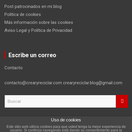
Post patrocinados en mi blog
Política de cookies
Más información sobre las cookies
Aviso Legal y Política de Privacidad
Escribe un correo
Contacto
contacto@crearyreciclar.com crearyreciclar.blog@gmail.com
B
u
s
c
Uso de cookies
a
Este sitio web utiliza cookies para que usted tenga la mejor experiencia de
r
Copyright ©2026
Aviso Legal y Política de Privacidad
usuario. Si continúa navegando está dando su consentimiento para la