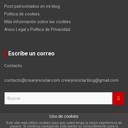
Post patrocinados en mi blog
Política de cookies
Más información sobre las cookies
Aviso Legal y Política de Privacidad
Escribe un correo
Contacto
contacto@crearyreciclar.com crearyreciclar.blog@gmail.com
B
u
s
c
Uso de cookies
a
Este sitio web utiliza cookies para que usted tenga la mejor experiencia de
r
Copyright ©2026
Aviso Legal y Política de Privacidad
usuario. Si continúa navegando está dando su consentimiento para la