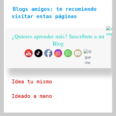
Blogs amigos: te recomiendo 
visitar estas páginas
Ecobrisa Manualidades
¿Quieres aprender más? Suscríbete a mi
Blog
Arte en tus manos con Lili y 
Sam
Manualidades Street
Idea tu mismo
Ideado a mano