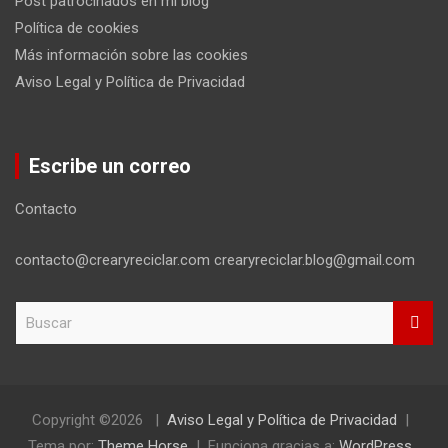
Post patrocinados en mi blog
Política de cookies
Más información sobre las cookies
Aviso Legal y Política de Privacidad
Escribe un correo
Contacto
contacto@crearyreciclar.com crearyreciclar.blog@gmail.com
B
u
s
c
a
r
Copyright ©2026
Aviso Legal y Política de Privacidad
Tema por:
Theme Horse
Funciona gracias a:
WordPress