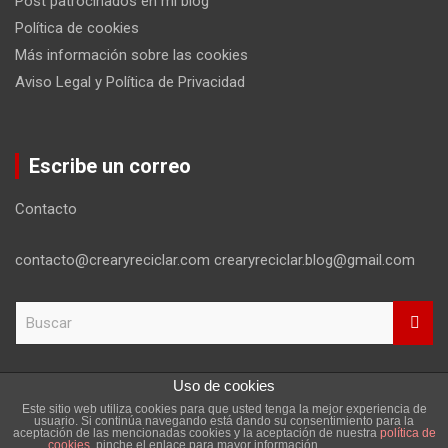
Post patrocinados en mi blog
Política de cookies
Más información sobre las cookies
Aviso Legal y Política de Privacidad
Escribe un correo
Contacto
contacto@crearyreciclar.com crearyreciclar.blog@gmail.com
B
u
s
c
Uso de cookies
a
Este sitio web utiliza cookies para que usted tenga la mejor experiencia de
r
Copyright ©2026
Aviso Legal y Política de Privacidad
usuario. Si continúa navegando está dando su consentimiento para la
aceptación de las mencionadas cookies y la aceptación de nuestra
política de
Tema por:
Theme Horse
Funciona gracias a:
WordPress
cookies
, pinche el enlace para mayor información.