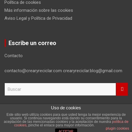
Política de cookies
Más información sobre las cookies
Aviso Legal y Política de Privacidad
Escribe un correo
Contacto
contacto@crearyreciclar.com crearyreciclar.blog@gmail.com
B
u
s
c
Uso de cookies
a
Este sitio web utiliza cookies para que usted tenga la mejor experiencia de
r
Copyright ©2026
Aviso Legal y Política de Privacidad
usuario. Si continúa navegando está dando su consentimiento para la
aceptación de las mencionadas cookies y la aceptación de nuestra
política de
Tema por:
Theme Horse
Funciona gracias a:
WordPress
cookies
, pinche el enlace para mayor información.
plugin cookies
ACEPTAR