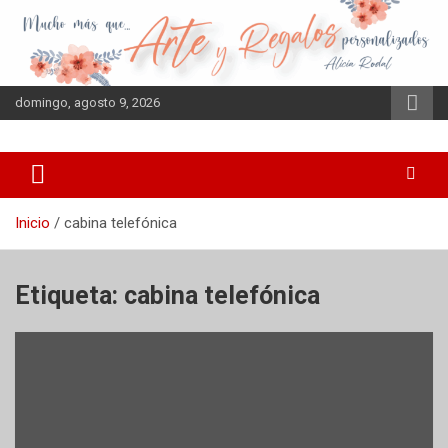
Saltar
al
contenido
domingo, agosto 9, 2026
Inicio
cabina telefónica
Etiqueta:
cabina telefónica