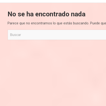
No se ha encontrado nada
Parece que no encontramos lo que estás buscando. Puede que
B
u
s
c
a
r