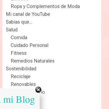
Ropa y Complementos de Moda
Mi canal de YouTube
Sabias que…
Salud
Comida
Cuidado Personal
Fitness
Remedios Naturales
Sostenibilidad
Reciclaje
Renovables
Sector Primario
a mi Blog
Tecnologia
Tienda