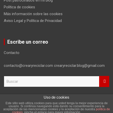
Post patrocinados en mi blog
Política de cookies
Más información sobre las cookies
Aviso Legal y Política de Privacidad
Escribe un correo
Contacto
contacto@crearyreciclar.com crearyreciclar.blog@gmail.com
B
u
s
c
Uso de cookies
a
Este sitio web utiliza cookies para que usted tenga la mejor experiencia de
r
Copyright ©2026
Aviso Legal y Política de Privacidad
usuario. Si continúa navegando está dando su consentimiento para la
aceptación de las mencionadas cookies y la aceptación de nuestra
política de
Tema por:
Theme Horse
Funciona gracias a:
WordPress
cookies
, pinche el enlace para mayor información.