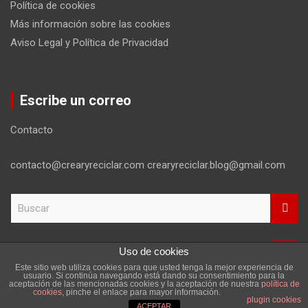
Política de cookies
Más información sobre las cookies
Aviso Legal y Política de Privacidad
Escribe un correo
Contacto
contacto@crearyreciclar.com crearyreciclar.blog@gmail.com
B
u
s
c
Uso de cookies
a
Este sitio web utiliza cookies para que usted tenga la mejor experiencia de
r
Copyright ©2026
Aviso Legal y Política de Privacidad
usuario. Si continúa navegando está dando su consentimiento para la
aceptación de las mencionadas cookies y la aceptación de nuestra
política de
Tema por:
Theme Horse
Funciona gracias a:
WordPress
cookies
, pinche el enlace para mayor información.
plugin cookies
ACEPTAR