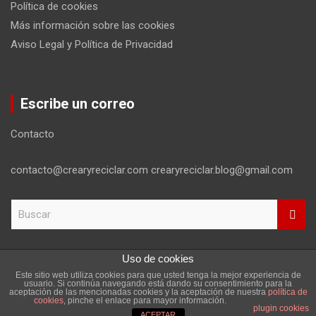
Política de cookies
Más información sobre las cookies
Aviso Legal y Política de Privacidad
Escribe un correo
Contacto
contacto@crearyreciclar.com crearyreciclar.blog@gmail.com
B
u
s
c
Uso de cookies
a
Este sitio web utiliza cookies para que usted tenga la mejor experiencia de
r
Copyright ©2026
Aviso Legal y Política de Privacidad
usuario. Si continúa navegando está dando su consentimiento para la
aceptación de las mencionadas cookies y la aceptación de nuestra
política de
Tema por:
Theme Horse
Funciona gracias a:
WordPress
cookies
, pinche el enlace para mayor información.
plugin cookies
ACEPTAR