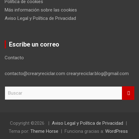
Política de cookies
Más información sobre las cookies
Aviso Legal y Política de Privacidad
Escribe un correo
Contacto
contacto@crearyreciclar.com crearyreciclar.blog@gmail.com
B
u
s
c
a
r
Copyright ©2026
Aviso Legal y Política de Privacidad
Tema por:
Theme Horse
Funciona gracias a:
WordPress