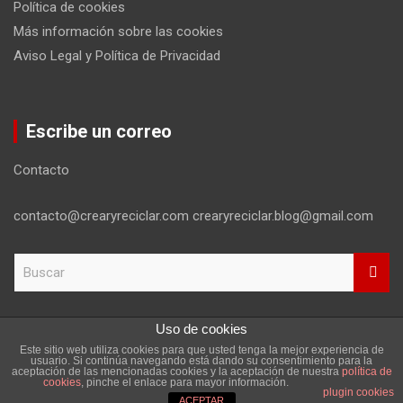
Política de cookies
Más información sobre las cookies
Aviso Legal y Política de Privacidad
Escribe un correo
Contacto
contacto@crearyreciclar.com crearyreciclar.blog@gmail.com
B
u
s
c
Uso de cookies
a
Este sitio web utiliza cookies para que usted tenga la mejor experiencia de
r
Copyright ©2026
Aviso Legal y Política de Privacidad
usuario. Si continúa navegando está dando su consentimiento para la
aceptación de las mencionadas cookies y la aceptación de nuestra
política de
Tema por:
Theme Horse
Funciona gracias a:
WordPress
cookies
, pinche el enlace para mayor información.
plugin cookies
ACEPTAR