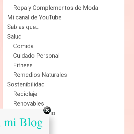
Ropa y Complementos de Moda
Mi canal de YouTube
Sabias que…
Salud
Comida
Cuidado Personal
Fitness
Remedios Naturales
Sostenibilidad
Reciclaje
Renovables
Sector Primario
a mi Blog
Tecnologia
Tienda