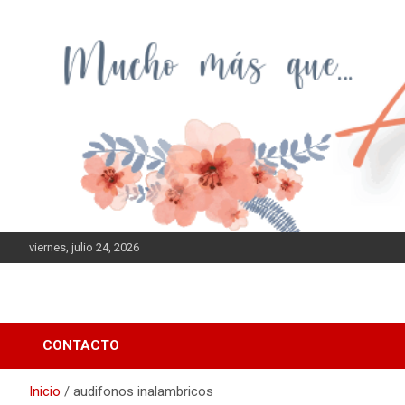
Saltar
al
contenido
viernes, julio 24, 2026
CONTACTO
Inicio
audifonos inalambricos