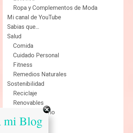
Ropa y Complementos de Moda
Mi canal de YouTube
Sabias que…
Salud
Comida
Cuidado Personal
Fitness
Remedios Naturales
Sostenibilidad
Reciclaje
Renovables
Sector Primario
a mi Blog
Tecnologia
Tienda