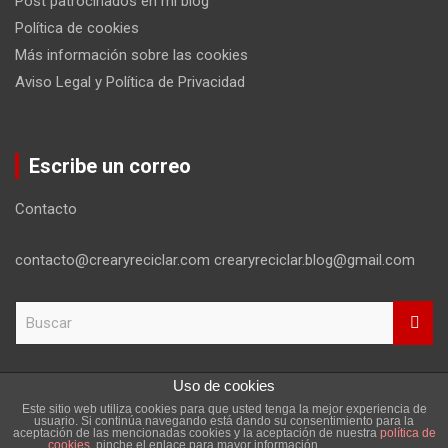
Post patrocinados en mi blog
Política de cookies
Más información sobre las cookies
Aviso Legal y Política de Privacidad
Escribe un correo
Contacto
contacto@crearyreciclar.com crearyreciclar.blog@gmail.com
B
u
s
c
Uso de cookies
a
Este sitio web utiliza cookies para que usted tenga la mejor experiencia de
r
Copyright ©2026
Aviso Legal y Política de Privacidad
usuario. Si continúa navegando está dando su consentimiento para la
aceptación de las mencionadas cookies y la aceptación de nuestra
política de
Tema por:
Theme Horse
Funciona gracias a:
WordPress
cookies
, pinche el enlace para mayor información.