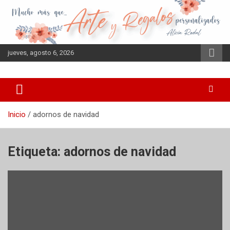
Saltar
al
contenido
jueves, agosto 6, 2026
Inicio
adornos de navidad
Etiqueta:
adornos de navidad