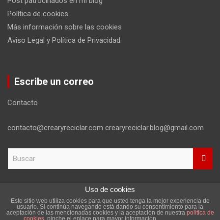
Post patrocinados en mi blog
Política de cookies
Más información sobre las cookies
Aviso Legal y Política de Privacidad
Escribe un correo
Contacto
contacto@crearyreciclar.com crearyreciclar.blog@gmail.com
B
u
s
c
Uso de cookies
a
Este sitio web utiliza cookies para que usted tenga la mejor experiencia de
r
Copyright ©2026
Aviso Legal y Política de Privacidad
usuario. Si continúa navegando está dando su consentimiento para la
aceptación de las mencionadas cookies y la aceptación de nuestra
política de
Tema por:
Theme Horse
Funciona gracias a:
WordPress
cookies
, pinche el enlace para mayor información.