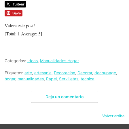
Valora este post!
[Total:
1
Average:
5
]
Categorías:
Ideas
,
Manualidades Hogar
Etiquetas:
arte
,
artesania
,
Decoración
,
Decorar
,
decoupage
,
hogar
,
manualidades
,
Papel
,
Servilletas
,
tecnica
Deja un comentario
Volver arriba