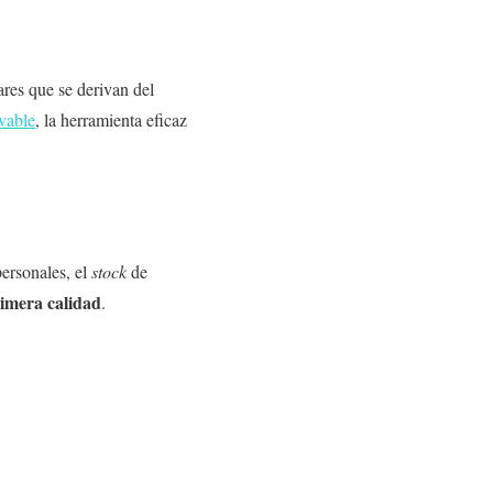
ares que se derivan del
evable
, la herramienta eficaz
personales, el
stock
de
rimera calidad
.