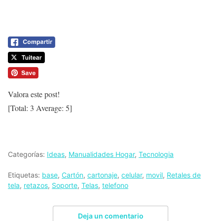
Valora este post!
[Total:
3
Average:
5
]
Categorías:
Ideas
,
Manualidades Hogar
,
Tecnologia
Etiquetas:
base
,
Cartón
,
cartonaje
,
celular
,
movil
,
Retales de
tela
,
retazos
,
Soporte
,
Telas
,
telefono
Deja un comentario