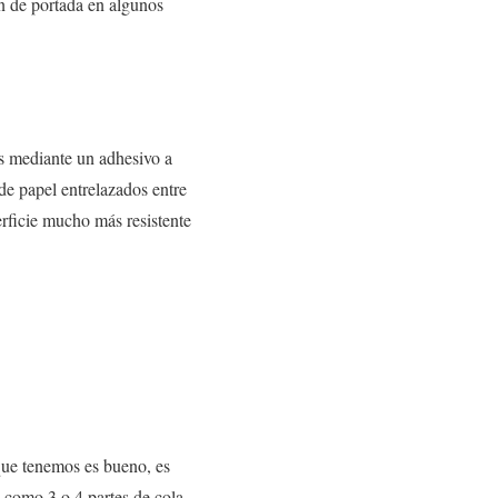
en de portada en algunos
os mediante un adhesivo a
de papel entrelazados entre
erficie mucho más resistente
que tenemos es bueno, es
, como 3 o 4 partes de cola