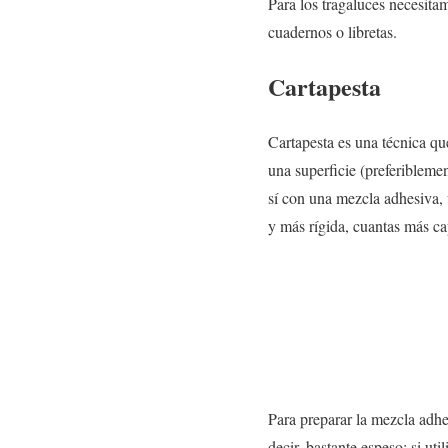
Para los
tragaluces
necesitam
cuadernos o libretas.
Cartapesta
Cartapesta
es una técnica qu
una superficie (preferibleme
sí con una mezcla adhesiva, 
y más rígida, cuantas más ca
Para preparar la
mezcla adhe
decir, bastante espeso; si u