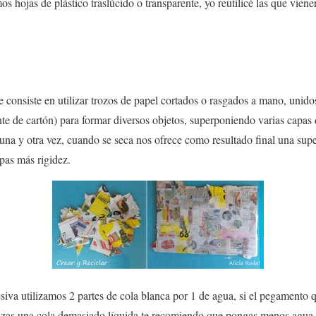
os hojas de
plástico
traslúcido o transparente, yo reutilicé las que vien
e consiste en utilizar trozos de papel cortados o rasgados a mano, unid
nte de cartón) para formar diversos objetos, superponiendo varias capas 
una y otra vez, cuando se seca nos ofrece como resultado final una sup
pas más rigidez.
siva
utilizamos 2 partes de cola blanca por 1 de agua, si el pegamento 
tilizas una cola demasiado líquida te recomiendo que pongas menos agua